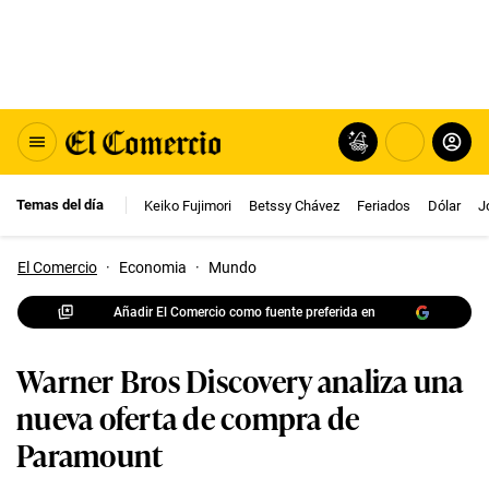
Temas del día
Keiko Fujimori
Betssy Chávez
Feriados
Dólar
J
El Comercio
·
Economia
·
Mundo
Añadir El Comercio como fuente preferida en
Warner Bros Discovery analiza una
nueva oferta de compra de
Paramount