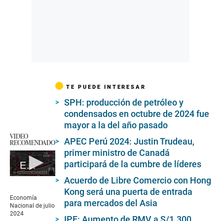
TE PUEDE INTERESAR
SPH: producción de petróleo y
condensados en octubre de 2024 fue
mayor a la del año pasado
VIDEO
APEC Perú 2024: Justin Trudeau,
RECOMENDADO
primer ministro de Canadá
participará de la cumbre de líderes
Economía Nacional de julio 2024
0
Acuerdo de Libre Comercio con Hong
seconds
Kong será una puerta de entrada
of
Economía
para mercados del Asia
39
Nacional de julio
seconds
2024
IPE: Aumento de RMV a S/1.300