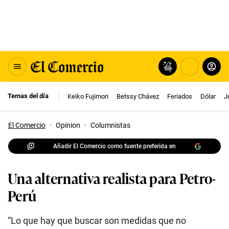
Temas del día
Keiko Fujimori
Betssy Chávez
Feriados
Dólar
J
El Comercio
·
Opinion
·
Columnistas
Añadir El Comercio como fuente preferida en
Una alternativa realista para Petro-
Perú
“Lo que hay que buscar son medidas que no