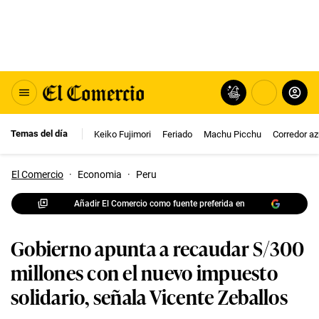
Temas del día
Keiko Fujimori
Feriado
Machu Picchu
Corredor az
El Comercio
·
Economia
·
Peru
Añadir El Comercio como fuente preferida en
Gobierno apunta a recaudar S/300
millones con el nuevo impuesto
solidario, señala Vicente Zeballos