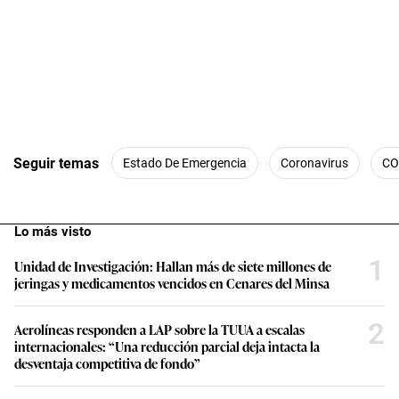
Seguir temas
Estado De Emergencia
Coronavirus
CO
Lo más visto
1
Unidad de Investigación: Hallan más de siete millones de
jeringas y medicamentos vencidos en Cenares del Minsa
2
Aerolíneas responden a LAP sobre la TUUA a escalas
internacionales: “Una reducción parcial deja intacta la
desventaja competitiva de fondo”