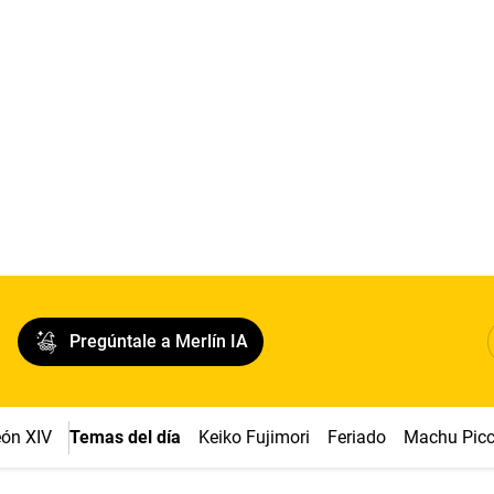
Pregúntale a Merlín IA
ón XIV
Temas del día
Keiko Fujimori
Feriado
Machu Pic