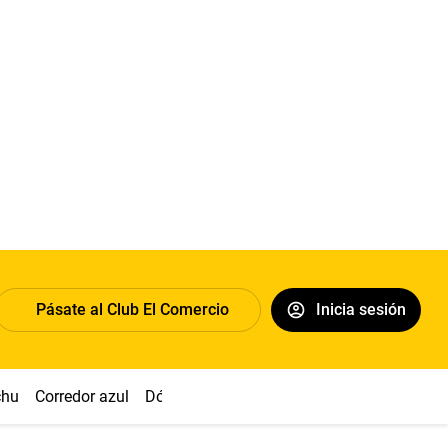
Pásate al Club El Comercio
Inicia sesión
chu
Corredor azul
Dólar
Congreso
Nasca
Acuña
Toled