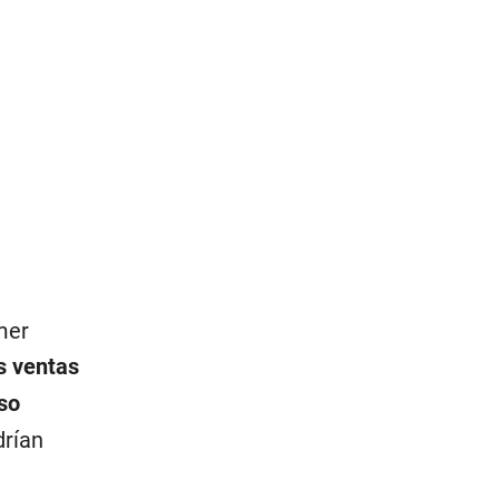
mer
s ventas
so
drían