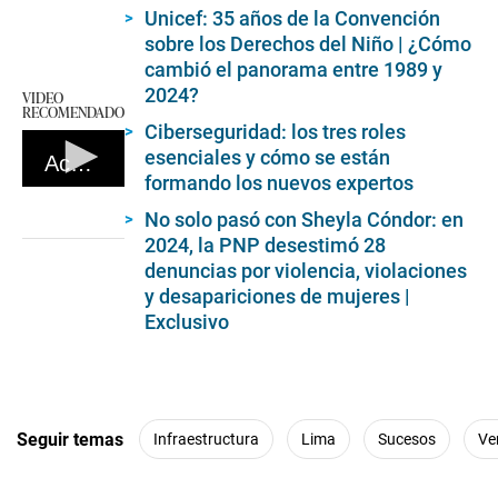
Unicef: 35 años de la Convención
sobre los Derechos del Niño | ¿Cómo
cambió el panorama entre 1989 y
2024?
VIDEO
RECOMENDADO
Ciberseguridad: los tres roles
esenciales y cómo se están
Accidente de tránsito deja dos muertos en la carretera Costanera en Tacna. (Video: Canal N)
formando los nuevos expertos
0
seconds
No solo pasó con Sheyla Cóndor: en
of
2024, la PNP desestimó 28
2
minutes,
denuncias por violencia, violaciones
19
y desapariciones de mujeres |
seconds
Exclusivo
Seguir temas
Infraestructura
Lima
Sucesos
Ve