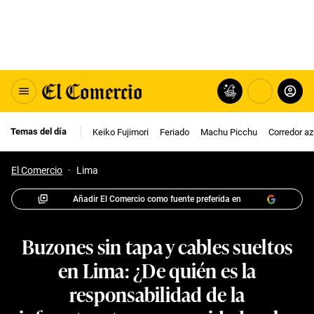
Temas del día
Keiko Fujimori
Feriado
Machu Picchu
Corredor az
El Comercio
·
Lima
Añadir El Comercio como fuente preferida en
Buzones sin tapa y cables sueltos
en Lima: ¿De quién es la
responsabilidad de la