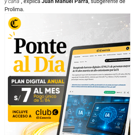
y caña
”, explica
Juan Manuel Parra
, subgerente de
Prolima.