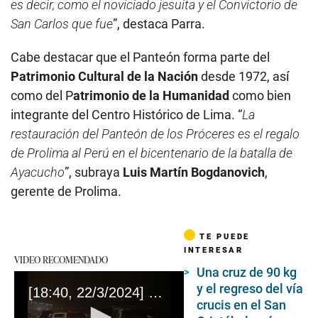
es decir, como el noviciado jesuita y el Convictorio de
San Carlos que fue
”, destaca Parra.
Cabe destacar que el Panteón forma parte del
Patrimonio Cultural de la Nación
desde 1972, así
como del P
atrimonio de la Humanidad
como bien
integrante del Centro Histórico de Lima. “
La
restauración del Panteón de los Próceres es el regalo
de Prolima al Perú en el bicentenario de la batalla de
Ayacucho
”, subraya
Luis Martín Bogdanovich
,
gerente de Prolima.
TE PUEDE
INTERESAR
VIDEO RECOMENDADO
Una cruz de 90 kg
y el regreso del vía
[18:40, 22/3/2024] Monica: sale [20:14, 22/3/2024] Juan Pablo León: Piques ilegales toman control de la Costa Verde cada jueves
crucis en el San