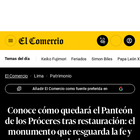
Temas del día
Keiko Fujimori
Feriados
Simon Biles
Papa León X
El Comercio
·
Lima
·
Patrimonio
Añadir El Comercio como fuente preferida en
Conoce cómo quedará el Panteón
de los Próceres tras restauración: el
monumento que resguarda la fe y