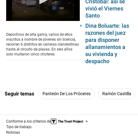
Cristóbal: así se
vivió el Viernes
Santo
0
Dina Boluarte: las
seconds
razones del juez
of
Deportivos de alta gama, varios de ellos
4
para disponer
inscritos a nombre de jóvenes sin licencia,
minutes,
recorren 6 distritos en carreras clandestinas
allanamientos a
25
hasta el circuito de playas. En seis años
seconds
su vivienda y
solo multaron cinco choferes.
despacho
Seguir temas
Panteón De Los Próceres
Ramón Castilla
Conforme a los criterios de
Tipo de trabajo:
Noticias