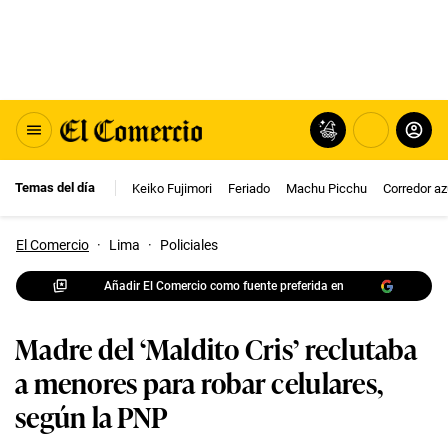
Temas del día
Keiko Fujimori
Feriado
Machu Picchu
Corredor az
El Comercio
·
Lima
·
Policiales
Añadir El Comercio como fuente preferida en
Madre del ‘Maldito Cris’ reclutaba
a menores para robar celulares,
según la PNP