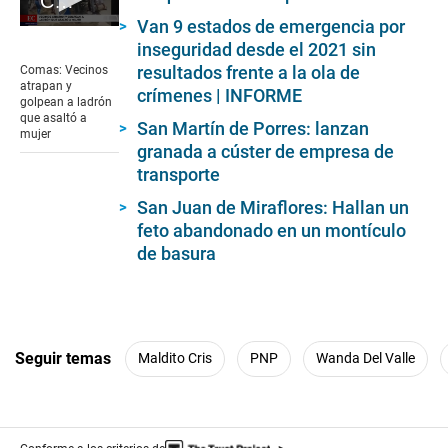
Comas: Vecinos atrapan y golpean a ladrón que asaltó a mujer
Van 9 estados de emergencia por
0
inseguridad desde el 2021 sin
seconds
of
resultados frente a la ola de
Comas: Vecinos
1
atrapan y
crímenes | INFORME
minute,
golpean a ladrón
50
que asaltó a
San Martín de Porres: lanzan
seconds
mujer
granada a cúster de empresa de
transporte
San Juan de Miraflores: Hallan un
feto abandonado en un montículo
de basura
Seguir temas
Maldito Cris
PNP
Wanda Del Valle