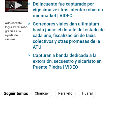
Delincuente fue capturado por
Adolescente logra evitar robo gracias a la ayuda de vecinos
vigésima vez tras intentar robar un
0
minimarket | VIDEO
seconds
of
Corredores viales dan ultimátum
Adolescente
3
logra evitar robo
hasta junio: el detalle del estado de
minutes,
gracias a la
58
cada uno, fiscalización de taxis
ayuda de
seconds
vecinos
colectivos y otras promesas de la
ATU
Capturan a banda dedicada a la
extorsión, secuestro y sicariato en
Puente Piedra | VIDEO
Seguir temas
Chancay
Peralvillo
Huaral