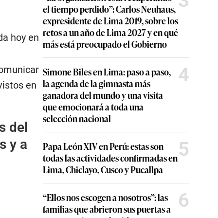
3
el tiempo perdido”: Carlos Neuhaus,
expresidente de Lima 2019, sobre los
retos a un año de Lima 2027 y en qué
ada hoy en
más está preocupado el Gobierno
4
comunicar
Simone Biles en Lima: paso a paso,
la agenda de la gimnasta más
vistos en
ganadora del mundo y una visita
que emocionará a toda una
selección nacional
s del
s y a
5
Papa León XIV en Perú: estas son
todas las actividades confirmadas en
Lima, Chiclayo, Cusco y Pucallpa
6
“Ellos nos escogen a nosotros”: las
familias que abrieron sus puertas a