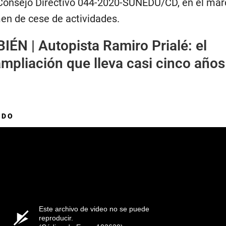
 Consejo Directivo 044-2020-SUNEDU/CD, en el mar
men de cese de actividades.
IÉN |
Autopista Ramiro Prialé: el
mpliación que lleva casi cinco años
ADO
Este archivo de video no se puede
reproducir.