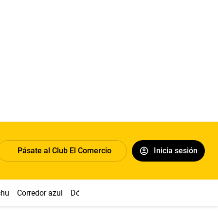
Pásate al Club El Comercio
Inicia sesión
chu
Corredor azul
Dólar
Congreso
Nasca
Acuña
Toled