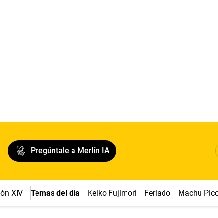
Pregúntale a Merlín IA
ón XIV
Temas del día
Keiko Fujimori
Feriado
Machu Pic