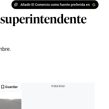
Añadir El Comercio como fuente preferida en
o superintendente
mbre.
Guardar