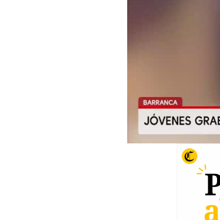
00:00
/
01:42
jóv