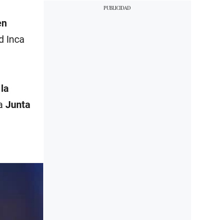
en
d Inca
la
la
Junta