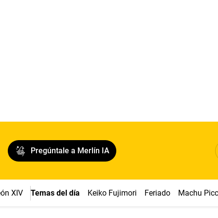
Pregúntale a Merlín IA
ón XIV
Temas del día
Keiko Fujimori
Feriado
Machu Pic