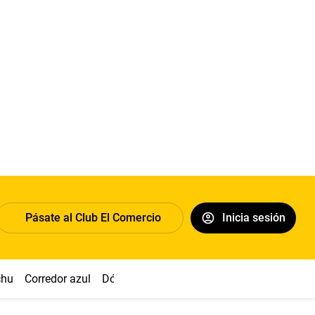
Pásate al Club El Comercio
Inicia sesión
chu
Corredor azul
Dólar
Congreso
Nasca
Acuña
Toled