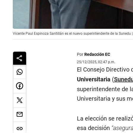
Vicente Paul Espinoza Santillán es el nuevo superintendente de la Sunedu 
Por
Redacción EC
25/12/2025, 02:47 p.m.
El Consejo Directivo 
Universitaria
(
Suned
superintendente de la
Universitaria y sus mo
La elección se realiz
esa decisión
“asegura