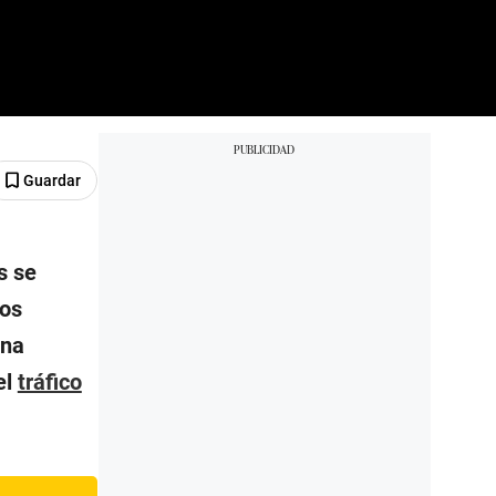
Guardar
s se
ros
una
el
tráfico