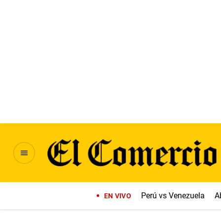
Perú vs Venezuela
A
EN VIVO