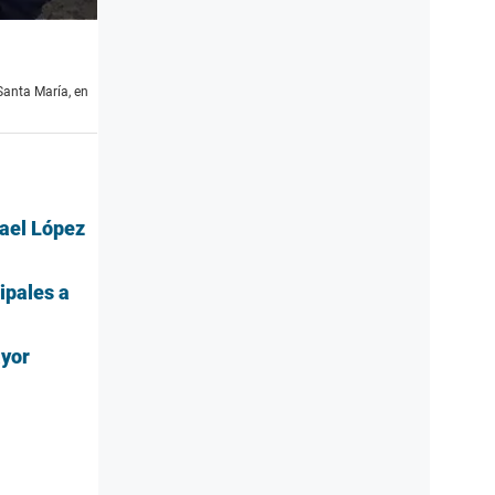
Santa María, en
fael López
ipales a
ayor