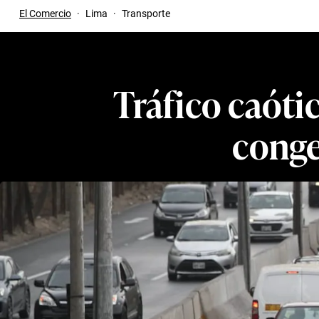
El Comercio
·
Lima
·
Transporte
Tráfico caóti
conge