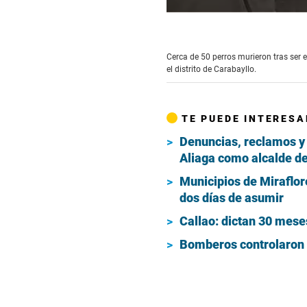
0
seconds
of
2
Cerca de 50 perros murieron tras ser
minutes,
el distrito de Carabayllo.
50
seconds
Volume
90%
TE PUEDE INTERESA
Denuncias, reclamos y 
Aliaga como alcalde d
Municipios de Miraflor
dos días de asumir
Callao: dictan 30 mese
Bomberos controlaron i