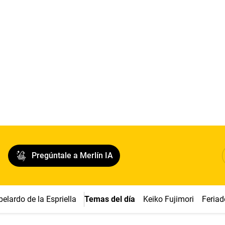
Pregúntale a Merlín IA
belardo de la Espriella
Temas del día
Keiko Fujimori
Feriad