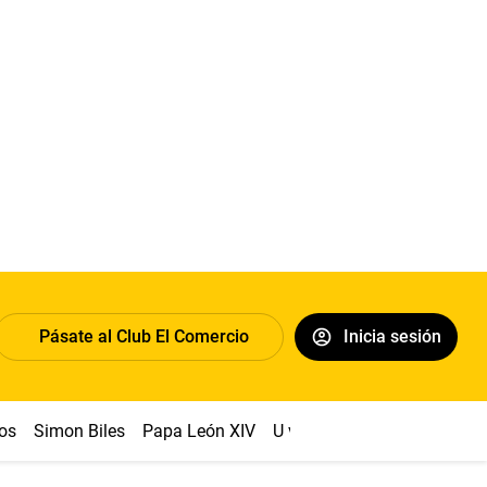
Pásate al Club El Comercio
Inicia sesión
os
Simon Biles
Papa León XIV
U vs Cristal
Dólar
Congr