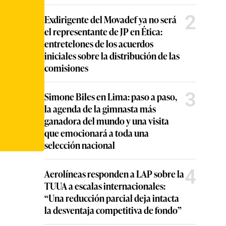
2
Exdirigente del Movadef ya no será
el representante de JP en Ética:
entretelones de los acuerdos
iniciales sobre la distribución de las
comisiones
3
Simone Biles en Lima: paso a paso,
la agenda de la gimnasta más
ganadora del mundo y una visita
que emocionará a toda una
selección nacional
4
Aerolíneas responden a LAP sobre la
TUUA a escalas internacionales:
“Una reducción parcial deja intacta
la desventaja competitiva de fondo”