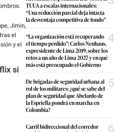
3
TUUA a escalas internacionales:
hombros.
“Una reducción parcial deja intacta
la desventaja competitiva de fondo”
pe, Jimin,
4
tras el
“La organización está recuperando
el tiempo perdido”: Carlos Neuhaus,
sión y el
expresidente de Lima 2019, sobre los
retos a un año de Lima 2027 y en qué
más está preocupado el Gobierno
lix si
5
De brigadas de seguridad urbana al
rol de los militares: ¿qué se sabe del
plan de seguridad que Abelardo de
la Espriella pondrá en marcha en
Colombia?
6
Carril bidireccional del corredor