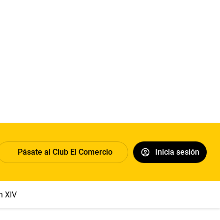
Pásate al Club El Comercio
Inicia sesión
n XIV
U vs Cristal
Dólar
Congreso
Machu Picchu
Abelard