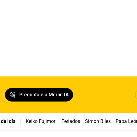
Pregúntale a Merlín IA
del día
Keiko Fujimori
Feriados
Simon Biles
Papa Leó