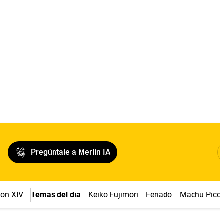
Pregúntale a Merlín IA
ón XIV
Temas del día
Keiko Fujimori
Feriado
Machu Pic