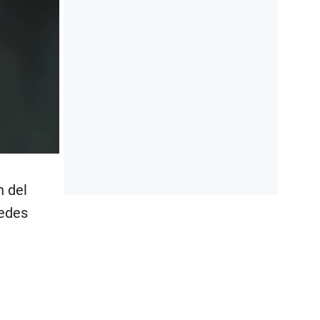
n del
redes