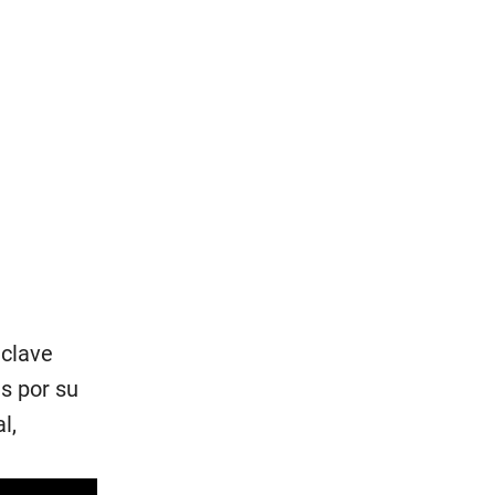
 clave
s por su
l,