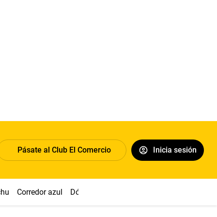
Pásate al Club El Comercio
Inicia sesión
chu
Corredor azul
Dólar
Congreso
Nasca
Acuña
Toled