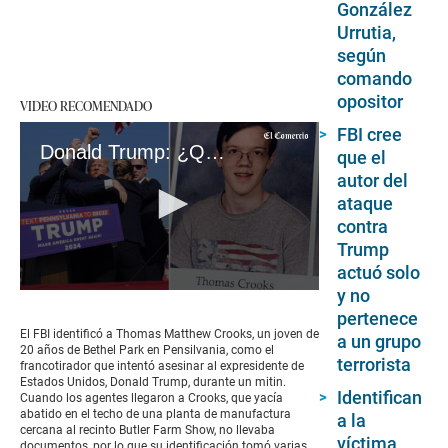
González
Urrutia,
según
comando
opositor
VIDEO RECOMENDADO
FBI cree
Donald Trump: ¿Quién era Thomas Matthew Crooks, el joven que intentó asesinar al expresidente?
que el
autor del
ataque
contra
Trump
actuó solo
y no
0
seconds
pertenece
of
El FBI identificó a Thomas Matthew Crooks, un joven de
a un grupo
9
20 años de Bethel Park en Pensilvania, como el
minutes,
terrorista
francotirador que intentó asesinar al expresidente de
14
Estados Unidos, Donald Trump, durante un mitin.
seconds
Identifican
Cuando los agentes llegaron a Crooks, que yacía
abatido en el techo de una planta de manufactura
a la
cercana al recinto Butler Farm Show, no llevaba
víctima
documentos, por lo que su identificación tomó varias