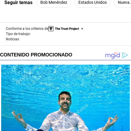
Seguir temas
Bob Menéndez
Estados Unidos
Nueva 
Conforme a los criterios de
Tipo de trabajo:
Noticias