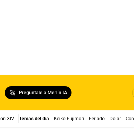
Pregúntale a Merlín IA
ón XIV
Temas del día
Keiko Fujimori
Feriado
Dólar
Con