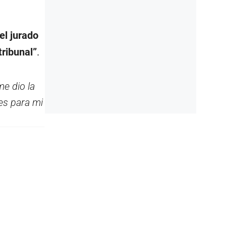
el jurado
tribunal”
.
me dio la
es para mi