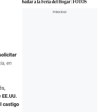
bailar a la Feria del Hogar | FOTOS
olicitar
ia, en
és,
e EE.UU.
l castigo