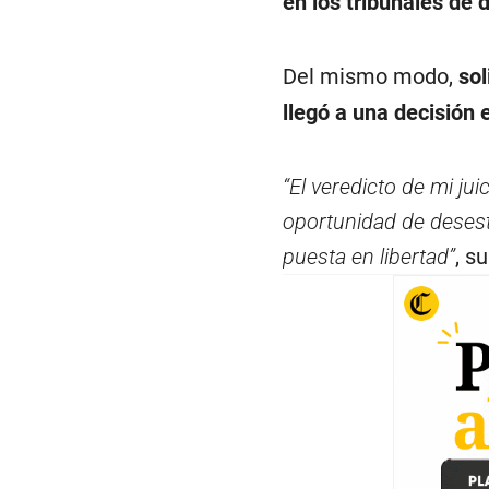
en los tribunales de d
Del mismo modo,
sol
llegó a una decisión 
“El veredicto de mi jui
oportunidad de deses
puesta en libertad”
, s