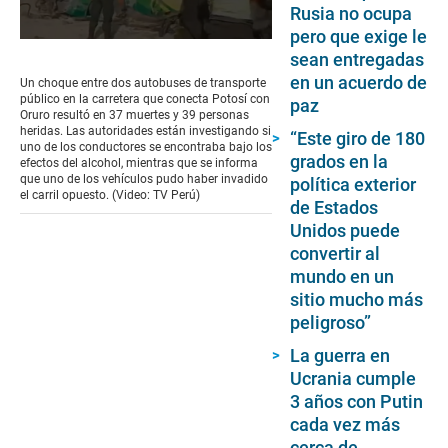
Rusia no ocupa
pero que exige le
0
sean entregadas
seconds
of
en un acuerdo de
Un choque entre dos autobuses de transporte
1
público en la carretera que conecta Potosí con
paz
minute,
Oruro resultó en 37 muertes y 39 personas
12
heridas. Las autoridades están investigando si
“Este giro de 180
seconds
uno de los conductores se encontraba bajo los
grados en la
efectos del alcohol, mientras que se informa
que uno de los vehículos pudo haber invadido
política exterior
el carril opuesto. (Video: TV Perú)
de Estados
Unidos puede
convertir al
mundo en un
sitio mucho más
peligroso”
La guerra en
Ucrania cumple
3 años con Putin
cada vez más
cerca de