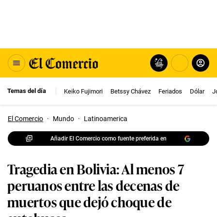
Temas del día
Keiko Fujimori
Betssy Chávez
Feriados
Dólar
J
El Comercio
·
Mundo
·
Latinoamerica
Añadir El Comercio como fuente preferida en
Tragedia en Bolivia: Al menos 7
peruanos entre las decenas de
muertos que dejó choque de