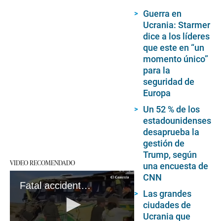
Guerra en
Ucrania: Starmer
dice a los líderes
que este en “un
momento único”
para la
seguridad de
Europa
Un 52 % de los
estadounidenses
desaprueba la
gestión de
Trump, según
VIDEO RECOMENDADO
una encuesta de
CNN
Fatal accidente en Bolivia deja 37 muertos y 39 heridos
Las grandes
ciudades de
Ucrania que