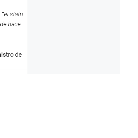
 “
el statu
sde hace
istro de