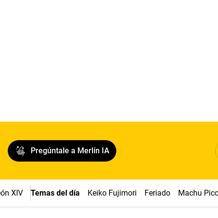
Pregúntale a Merlín IA
ón XIV
Temas del día
Keiko Fujimori
Feriado
Machu Pic