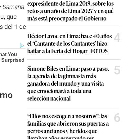
expresidente de Lima 2019, sobre los
 y Samaria
retos a un año de Lima 2027 y en qué
hu, que
más está preocupado el Gobierno
s del 1 de
4
Héctor Lavoe en Lima: hace 40 años
el ‘Cantante de los Cantantes’ hizo
bailar a la Feria del Hogar | FOTOS
5
Simone Biles en Lima: paso a paso,
la agenda de la gimnasta más
ganadora del mundo y una visita
que emocionará a toda una
erno
selección nacional
6
“Ellos nos escogen a nosotros”: las
familias que abrieron sus puertas a
perros ancianos y heridos que
llevaban años esperando ser