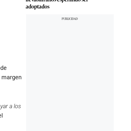
adoptados
 de
or margen
yar a los
el