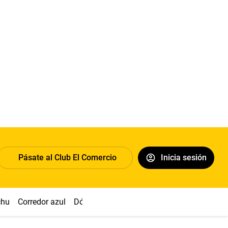
Pásate al Club El Comercio
Inicia sesión
chu
Corredor azul
Dólar
Congreso
Nasca
Acuña
Toled