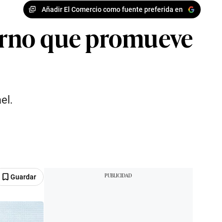
Añadir El Comercio como fuente preferida en
erno que promueve
el.
Guardar