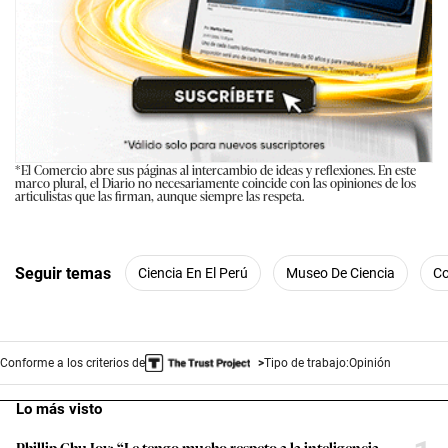
*El Comercio abre sus páginas al intercambio de ideas y reflexiones. En este
marco plural, el Diario no necesariamente coincide con las opiniones de los
articulistas que las firman, aunque siempre las respeta.
Seguir temas
Ciencia En El Perú
Museo De Ciencia
Co
Conforme a los criterios de
Tipo de trabajo:
Opinión
Lo más visto
Phillip Chu Joy: “Le tengo mucho respeto a la inteligencia