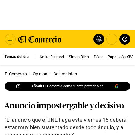
Temas del día
Keiko Fujimori
Simon Biles
Dólar
Papa León XIV
El Comercio
·
Opinion
·
Columnistas
Añadir El Comercio como fuente preferida en
Anuncio impostergable y decisivo
“El anuncio que el JNE haga este viernes 15 deberá
estar muy bien sustentado desde todo ángulo, y a
prueba de cuestionamientos”.