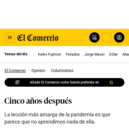
Temas del día
Keiko Fujimori
Feriados
Jorge Messi
Dólar
Ali
El Comercio
·
Opinion
·
Columnistas
Añadir El Comercio como fuente preferida en
Cinco años después
La lección más amarga de la pandemia es que
parece que no aprendimos nada de ella.