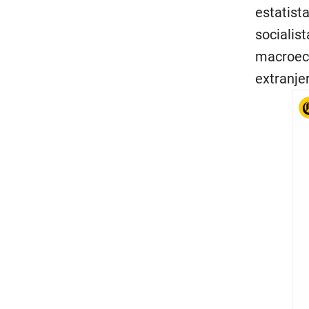
estatista
socialis
macroeco
extranjer