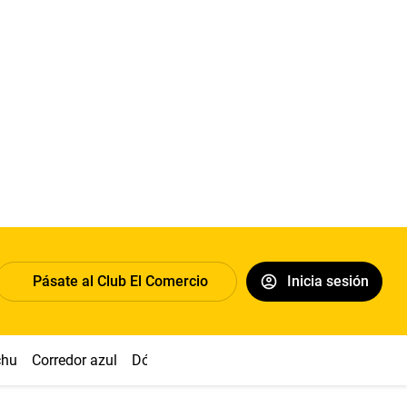
Pásate al Club El Comercio
Inicia sesión
chu
Corredor azul
Dólar
Congreso
Nasca
Acuña
Toled