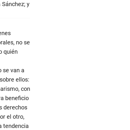
 Sánchez; y
ienes
rales, no se
o quién
o se van a
sobre ellos:
tarismo, con
ra beneficio
os derechos
r el otro,
a tendencia