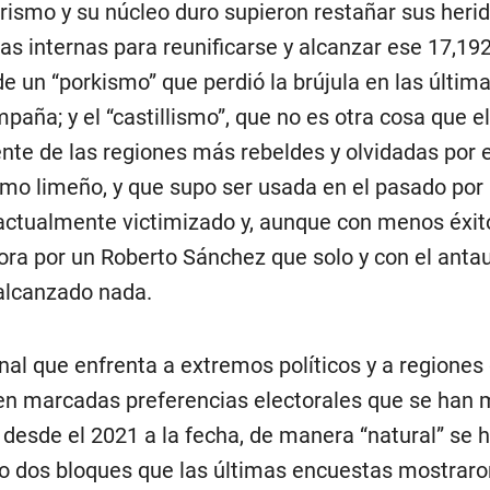
orismo y su núcleo duro supieron restañar sus herid
ias internas para reunificarse y alcanzar ese 17,19
de un “porkismo” que perdió la brújula en las últi
mpaña; y el “castillismo”, que no es otra cosa que e
te de las regiones más rebeldes y olvidadas por e
smo limeño, y que supo ser usada en el pasado por
 actualmente victimizado y, aunque con menos éxit
ora por un Roberto Sánchez que solo y con el anta
alcanzado nada.
inal que enfrenta a extremos políticos y a regiones
en marcadas preferencias electorales que se han
 desde el 2021 a la fecha, de manera “natural” se 
 dos bloques que las últimas encuestas mostraro