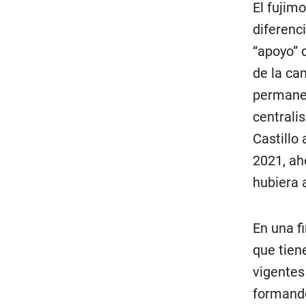
El fujim
diferenc
“apoyo” 
de la ca
permanen
centrali
Castillo
2021, ah
hubiera 
En una f
que tien
vigentes
formando