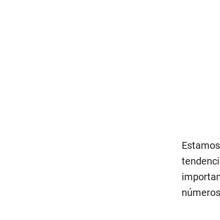
Estamos 
tendenci
importan
números 