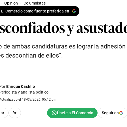
·
Opinion
·
Columnistas
 El Comercio como fuente preferida en
sconfiados y asustad
to de ambas candidaturas es lograr la adhesión
s desconfían de ellos”.
Por
Enrique Castillo
Periodista y analista político
Actualizado el 18/05/2026, 05:12 p.m.
har
Seguir en