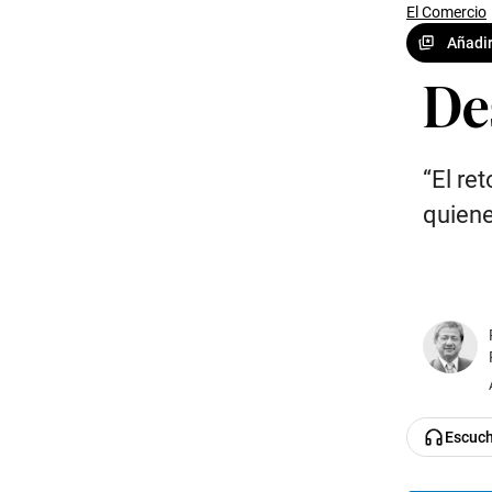
El Comercio
Añadir
De
“El re
quiene
Escuc