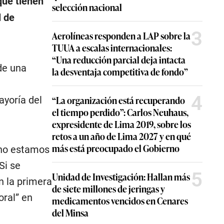
que tienen
selección nacional
l de
3
Aerolíneas responden a LAP sobre la
TUUA a escalas internacionales:
“Una reducción parcial deja intacta
de una
la desventaja competitiva de fondo”
4
“La organización está recuperando
ayoría del
el tiempo perdido”: Carlos Neuhaus,
expresidente de Lima 2019, sobre los
retos a un año de Lima 2027 y en qué
más está preocupado el Gobierno
 no estamos
Si se
5
Unidad de Investigación: Hallan más
n la primera
de siete millones de jeringas y
oral” en
medicamentos vencidos en Cenares
del Minsa