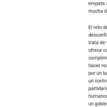
empate a
mucha de
El reto 
desconfí
trata de
ofrece c
cumplimi
hacer re
por un l
un contro
partidar
humanos,
un gobie