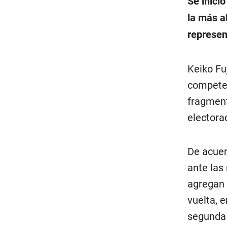
Se inici
la más a
represen
Keiko Fu
competen
fragment
electora
De acuer
ante las
agregan 
vuelta, 
segunda 