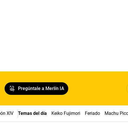
Pregúntale a Merlín IA
ón XIV
Temas del día
Keiko Fujimori
Feriado
Machu Pic