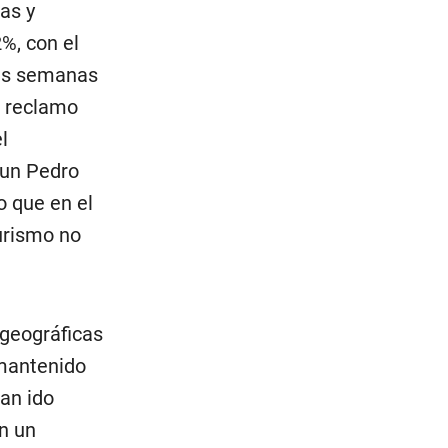
as y
2%, con el
mas semanas
l reclamo
l
 un Pedro
o que en el
urismo no
 geográficas
 mantenido
han ido
n un