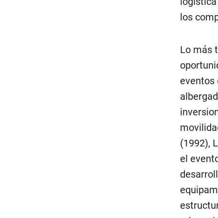
logístic
los comp
Lo más t
oportuni
eventos 
albergad
inversio
movilida
(1992), 
el event
desarrol
equipami
estructu