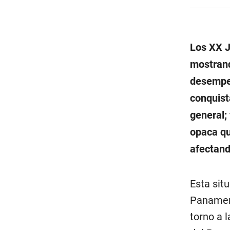
Los XX J
mostrand
desempeñ
conquist
general;
opaca qu
afectand
Esta situ
Panameri
torno a 