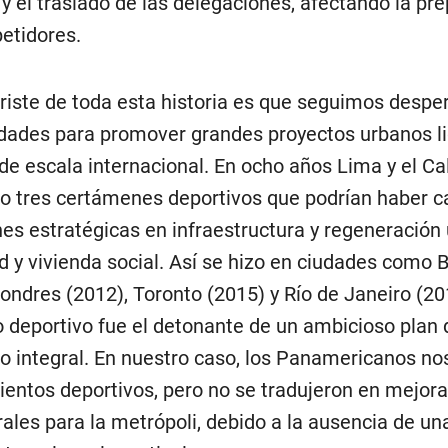
a y el traslado de las delegaciones, afectando la pr
etidores.
riste de toda esta historia es que seguimos despe
dades para promover grandes proyectos urbanos l
de escala internacional. En ocho años Lima y el Ca
o tres certámenes deportivos que podrían haber c
nes estratégicas en infraestructura y regeneración
d y vivienda social. Así se hizo en ciudades como 
Londres (2012), Toronto (2015) y Río de Janeiro (2
o deportivo fue el detonante de un ambicioso plan 
lo integral. En nuestro caso, los Panamericanos no
entos deportivos, pero no se tradujeron en mejor
rales para la metrópoli, debido a la ausencia de un