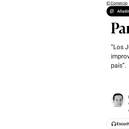
El Comercio
Añadir
Pa
“Los J
improv
país”.
Escuc