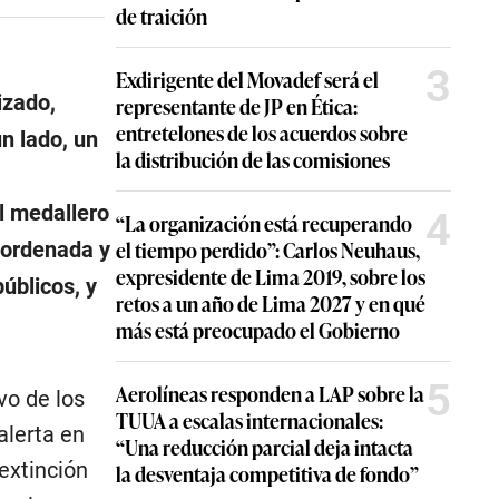
de traición
3
Exdirigente del Movadef será el
izado,
representante de JP en Ética:
entretelones de los acuerdos sobre
n lado, un
la distribución de las comisiones
l medallero
4
“La organización está recuperando
el tiempo perdido”: Carlos Neuhaus,
esordenada y
expresidente de Lima 2019, sobre los
úblicos, y
retos a un año de Lima 2027 y en qué
más está preocupado el Gobierno
5
Aerolíneas responden a LAP sobre la
vo de los
TUUA a escalas internacionales:
alerta en
“Una reducción parcial deja intacta
extinción
la desventaja competitiva de fondo”