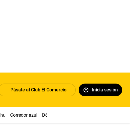
Pásate al Club El Comercio
Inicia sesión
chu
Corredor azul
Dólar
Congreso
Nasca
Acuña
Toled