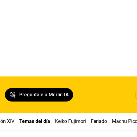
Pregúntale a Merlín IA
ón XIV
Temas del día
Keiko Fujimori
Feriado
Machu Pic