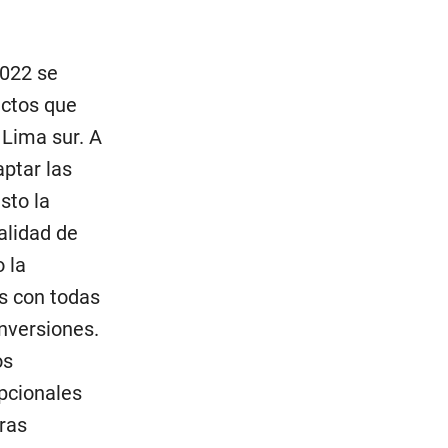
2022 se
ectos que
 Lima sur. A
ptar las
sto la
alidad de
 la
os con todas
inversiones.
os
pcionales
bras