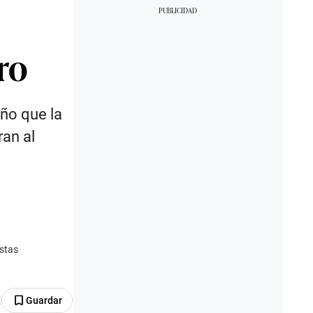
ro
año que la
ran al
istas
Guardar