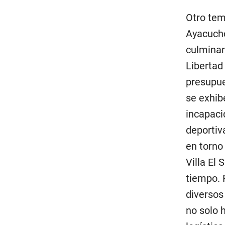
Otro tem
Ayacucho
culminar
Libertad
presupue
se exhib
incapaci
deportiv
en torno
Villa El 
tiempo. 
diversos
no solo 