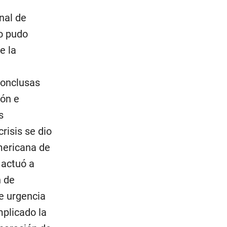
nal de
no pudo
e la
conclusas
ón e
s
risis se dio
mericana de
e actuó a
n de
de urgencia
mplicado la