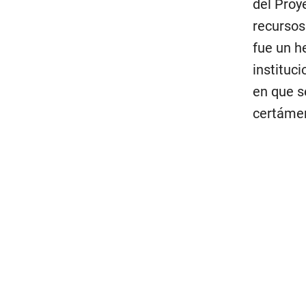
del Proy
recursos 
fue un h
instituc
en que s
certámen