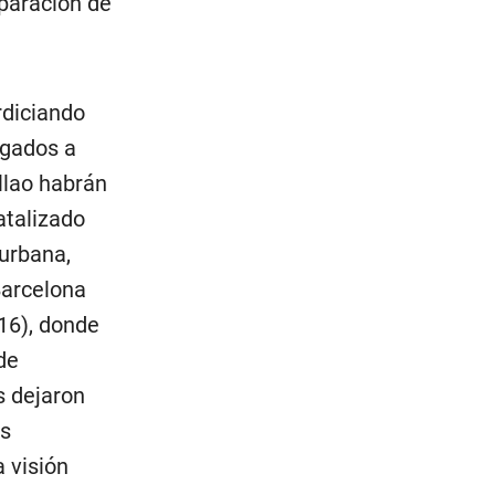
eparación de
rdiciando
igados a
llao habrán
atalizado
 urbana,
Barcelona
016), donde
de
s dejaron
as
a visión