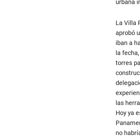
urbana in
La Villa
aprobó u
iban a h
la fecha
torres p
construc
delegaci
experien
las herr
Hoy ya e
Panameri
no habría