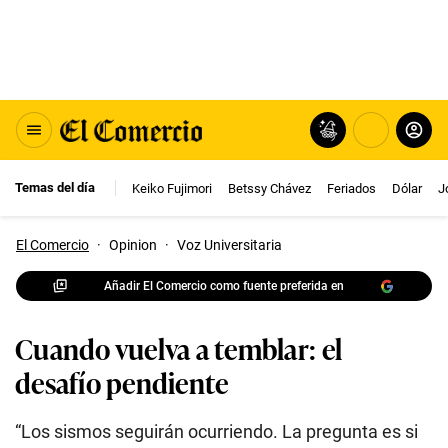
Temas del día
Keiko Fujimori
Betssy Chávez
Feriados
Dólar
J
El Comercio
·
Opinion
·
Voz Universitaria
Añadir El Comercio como fuente preferida en
Cuando vuelva a temblar: el
desafío pendiente
“Los sismos seguirán ocurriendo. La pregunta es si