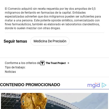
seconds
of
El Comercio adquirió sin receta requerida por ley dos ampollas de 0,5
3
miligramos de fentanilo en farmacias de la capital. Entidades
minutes,
especializadas advierten que dos miligramos pueden ser suficientes para
17
matar a una persona. Este potente opioide sintético, comercializado con
seconds
fines farmacéuticos, también es elaborado en laboratorios clandestinos,
donde lo suelen mezclar con otras drogas.
Seguir temas
Medicina De Precisión
Conforme a los criterios de
Tipo de trabajo:
Noticias