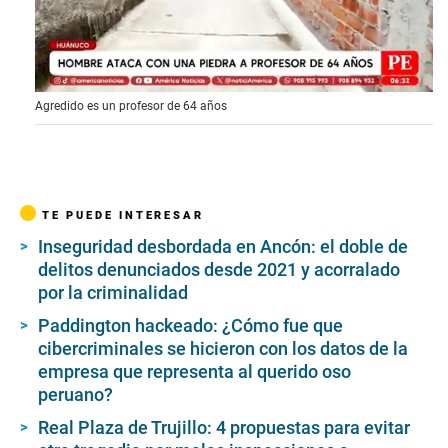
0
Agredido es un profesor de 64 años
s
e
c
o
n
d
s
TE PUEDE INTERESAR
o
f
Inseguridad desbordada en Ancón: el doble de
2
delitos denunciados desde 2021 y acorralado
m
i
por la criminalidad
n
u
Paddington hackeado: ¿Cómo fue que
t
cibercriminales se hicieron con los datos de la
e
empresa que representa al querido oso
s
,
peruano?
1
0
Real Plaza de Trujillo: 4 propuestas para evitar
s