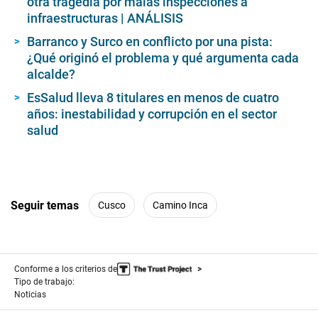
otra tragedia por malas inspecciones a
e
c
infraestructuras | ANÁLISIS
o
n
Barranco y Surco en conflicto por una pista:
d
¿Qué originó el problema y qué argumenta cada
s
alcalde?
EsSalud lleva 8 titulares en menos de cuatro
años: inestabilidad y corrupción en el sector
salud
Seguir temas
Cusco
Camino Inca
Conforme a los criterios de
Tipo de trabajo:
Noticias