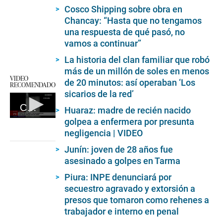
Cosco Shipping sobre obra en
Chancay: “Hasta que no tengamos
una respuesta de qué pasó, no
vamos a continuar”
La historia del clan familiar que robó
más de un millón de soles en menos
VIDEO
de 20 minutos: así operaban ‘Los
RECOMENDADO
sicarios de la red’
Chancay: Casa tiembla debido a obras
Huaraz: madre de recién nacido
golpea a enfermera por presunta
0
seconds
negligencia | VIDEO
of
1
Junín: joven de 28 años fue
minute,
asesinado a golpes en Tarma
5
seconds
Piura: INPE denunciará por
secuestro agravado y extorsión a
presos que tomaron como rehenes a
trabajador e interno en penal