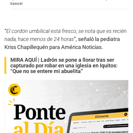
s
basural
e
c
o
n
d
s
“
El cordón umbilical está fresco, se nota que es recién
o
nada, hace menos de 24 horas
”, señaló la pediatra
f
2
Kriss Chapillequén para América Noticias.
m
i
n
MIRA AQUÍ |
Ladrón se pone a llorar tras ser
u
capturado por robar en una iglesia en Iquitos:
t
“Que no se entere mi abuelita”
e
s
,
2
s
e
c
o
n
d
s