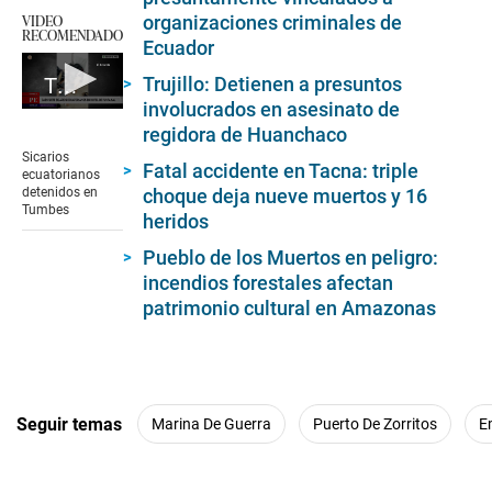
VIDEO
organizaciones criminales de
RECOMENDADO
Ecuador
Trujillo: Detienen a presuntos
Tumbes: sicarios ecuatorianos detenidos
involucrados en asesinato de
0
regidora de Huanchaco
seconds
of
Sicarios
Fatal accidente en Tacna: triple
1
ecuatorianos
minute,
choque deja nueve muertos y 16
detenidos en
43
Tumbes
heridos
seconds
Pueblo de los Muertos en peligro:
incendios forestales afectan
patrimonio cultural en Amazonas
Seguir temas
Marina De Guerra
Puerto De Zorritos
E