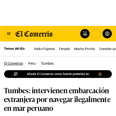
Temas del día
Keiko Fujimori
Feriado
Machu Picchu
Corredor az
El Comercio
·
Peru
·
Tumbes
Añadir El Comercio como fuente preferida en
Tumbes: intervienen embarcación
extranjera por navegar ilegalmente
en mar peruano