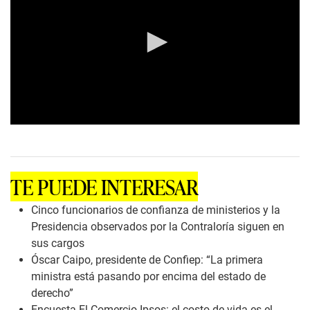
0
s
e
c
o
TE PUEDE INTERESAR
n
d
s
Cinco funcionarios de confianza de ministerios y la
o
Presidencia observados por la Contraloría siguen en
f
6
sus cargos
m
Óscar Caipo, presidente de Confiep: “La primera
i
n
ministra está pasando por encima del estado de
u
derecho”
t
e
Encuesta El Comercio-Ipsos: el costo de vida es el