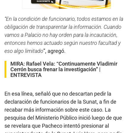
5
4
s
e
“En la condición de funcionario, todos estamos en la
c
obligación de transparentar la información. Cuando
o
n
vamos a Palacio no hay orden para la incautación,
d
s
entonces hemos actuado según nuestro facultad y
eso algo limitado
”, agregó.
MIRA:
Rafael Vela: “Continuamente Vladimir
Cerrón busca frenar la investigación” |
ENTREVISTA
En esa línea, señaló que no descartan pedir la
declaración de funcionarios de la Sunat, a fin de
recabar más información sobre este caso. La
pesquisa del Ministerio Público inició luego de que
se revelara que Pacheco intentó presionar al