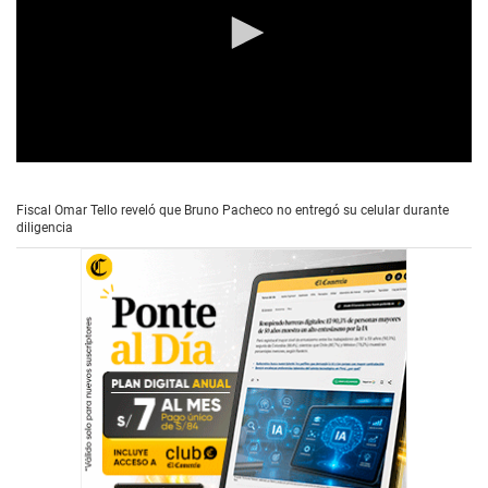
0
s
e
Fiscal Omar Tello reveló que Bruno Pacheco no entregó su celular durante
c
diligencia
o
n
d
s
o
f
4
m
i
n
u
t
e
s
,