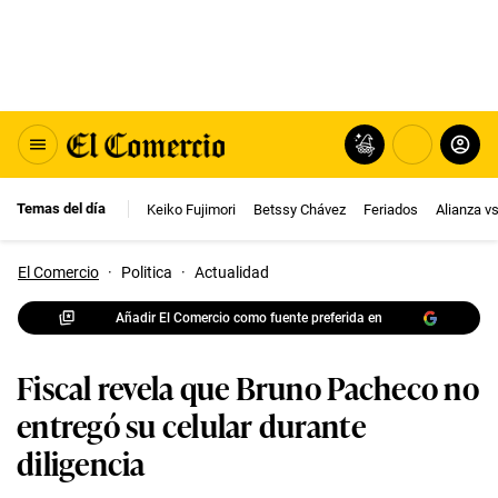
Temas del día
Keiko Fujimori
Betssy Chávez
Feriados
Alianza v
El Comercio
·
Politica
·
Actualidad
Añadir El Comercio como fuente preferida en
Fiscal revela que Bruno Pacheco no
entregó su celular durante
diligencia