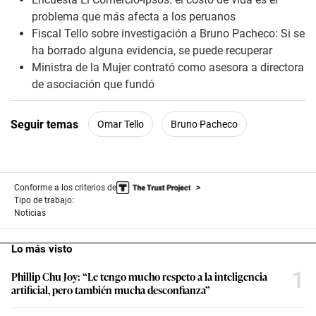
s
problema que más afecta a los peruanos
,
4
Fiscal Tello sobre investigación a Bruno Pacheco: Si se
6
ha borrado alguna evidencia, se puede recuperar
s
e
Ministra de la Mujer contrató como asesora a directora
c
de asociación que fundó
o
n
d
s
Seguir temas
Omar Tello
Bruno Pacheco
Conforme a los criterios de
Tipo de trabajo:
Noticias
Lo más visto
1
Phillip Chu Joy: “Le tengo mucho respeto a la inteligencia
artificial, pero también mucha desconfianza”