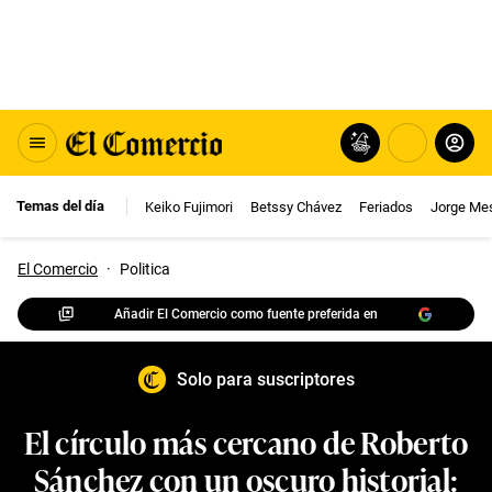
Temas del día
Keiko Fujimori
Betssy Chávez
Feriados
Jorge Me
El Comercio
·
Politica
Añadir El Comercio como fuente preferida en
Solo para suscriptores
El círculo más cercano de Roberto
Sánchez con un oscuro historial: