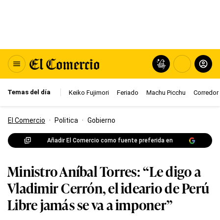
Temas del día
Keiko Fujimori
Feriado
Machu Picchu
Corredor 
El Comercio
·
Politica
·
Gobierno
Añadir El Comercio como fuente preferida en
Ministro Aníbal Torres: “Le digo a
Vladimir Cerrón, el ideario de Perú
Libre jamás se va a imponer”