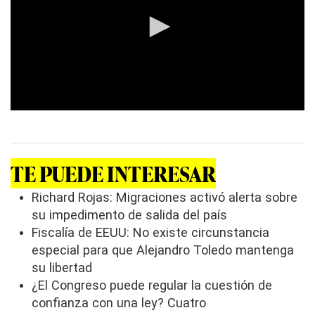
0
s
e
c
o
TE PUEDE INTERESAR
n
d
s
Richard Rojas: Migraciones activó alerta sobre
o
su impedimento de salida del país
f
0
Fiscalía de EEUU: No existe circunstancia
s
especial para que Alejandro Toledo mantenga
e
c
su libertad
o
n
¿El Congreso puede regular la cuestión de
d
confianza con una ley? Cuatro
s