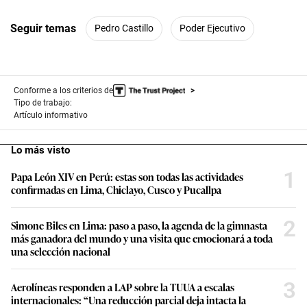
m
i
n
Seguir temas
Pedro Castillo
Poder Ejecutivo
u
t
e
s
,
2
Conforme a los criterios de
s
Tipo de trabajo:
e
Artículo informativo
c
o
n
Lo más visto
d
s
1
Papa León XIV en Perú: estas son todas las actividades
confirmadas en Lima, Chiclayo, Cusco y Pucallpa
2
Simone Biles en Lima: paso a paso, la agenda de la gimnasta
más ganadora del mundo y una visita que emocionará a toda
una selección nacional
3
Aerolíneas responden a LAP sobre la TUUA a escalas
internacionales: “Una reducción parcial deja intacta la