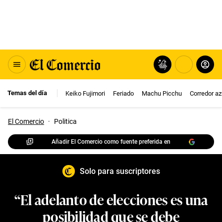
Temas del día
Keiko Fujimori
Feriado
Machu Picchu
Corredor az
El Comercio
·
Politica
Añadir El Comercio como fuente preferida en
Solo para suscriptores
“El adelanto de elecciones es una
posibilidad que se debe