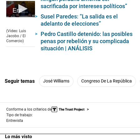
sacrificada por intereses políticos”
Entrevista a José Williams. II
Susel Paredes: “La salida es el
0
adelanto de elecciones”
seconds
of
(Video: Luis
Pedro Castillo detenido: las posibles
3
Jacobo / El
minutes,
penas por rebelión y su complicada
Comercio)
19
situación | ANÁLISIS
seconds
Seguir temas
José Williams
Congreso De La República
Conforme a los criterios de
Tipo de trabajo:
Entrevista
Lo más visto