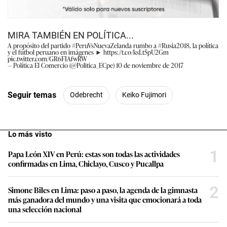
MIRA TAMBIÉN EN POLÍTICA...
A propósito del partido
#PeruVsNuevaZelanda
rumbo a
#Rusia2018
, la política
y el fútbol peruano en imágenes ►
https://t.co/ksLt5pU2Gm
pic.twitter.com/GR6FIAfwRW
— Política El Comercio (@Politica_ECpe)
10 de noviembre de 2017
Seguir temas
Odebrecht
Keiko Fujimori
Lo más visto
1
Papa León XIV en Perú: estas son todas las actividades
confirmadas en Lima, Chiclayo, Cusco y Pucallpa
2
Simone Biles en Lima: paso a paso, la agenda de la gimnasta
más ganadora del mundo y una visita que emocionará a toda
una selección nacional