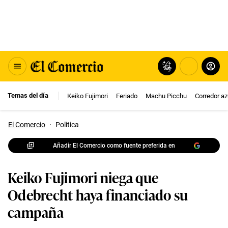
Temas del día
Keiko Fujimori
Feriado
Machu Picchu
Corredor az
El Comercio
·
Politica
Añadir El Comercio como fuente preferida en
Keiko Fujimori niega que
Odebrecht haya financiado su
campaña