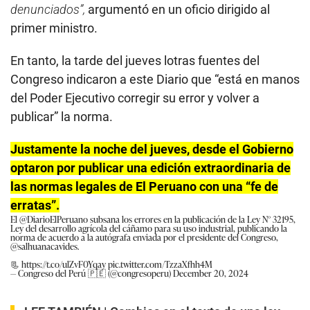
denunciados”,
argumentó en un oficio dirigido al
primer ministro.
En tanto, la tarde del jueves lotras fuentes del
Congreso indicaron a este Diario que “está en manos
del Poder Ejecutivo corregir su error y volver a
publicar” la norma.
Justamente la noche del jueves, desde el Gobierno
optaron por publicar una edición extraordinaria de
las normas legales de El Peruano con una “fe de
erratas”.
El
@DiarioElPeruano
subsana los errores en la publicación de la Ley N° 32195,
Ley del desarrollo agrícola del cáñamo para su uso industrial, publicando la
norma de acuerdo a la autógrafa enviada por el presidente del Congreso,
@salhuanacavides
.
📃
https://t.co/ulZvF0Yqay
pic.twitter.com/TzzaXfhh4M
— Congreso del Perú 🇵🇪 (@congresoperu)
December 20, 2024