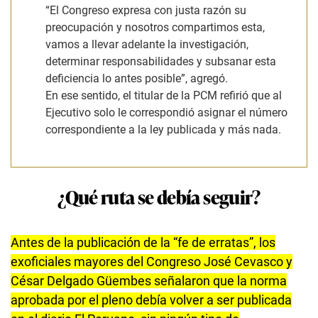
“El Congreso expresa con justa razón su
preocupación y nosotros compartimos esta,
vamos a llevar adelante la investigación,
determinar responsabilidades y subsanar esta
deficiencia lo antes posible”
, agregó.
En ese sentido, el titular de la PCM refirió que al
Ejecutivo solo le correspondió asignar el número
correspondiente a la ley publicada y más nada.
¿Qué ruta se debía seguir?
Antes de la publicación de la “fe de erratas”, los
exoficiales mayores del Congreso José Cevasco y
César Delgado Güembes señalaron que la norma
aprobada por el pleno debía volver a ser publicada