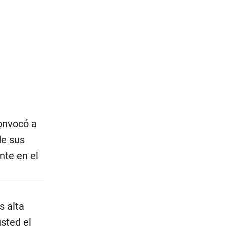
onvocó a
de sus
nte en el
s alta
sted el