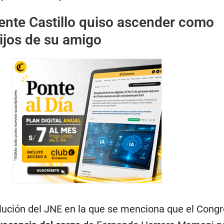
ente Castillo quiso ascender como
ijos de su amigo
olución del JNE en la que se menciona que el Congr