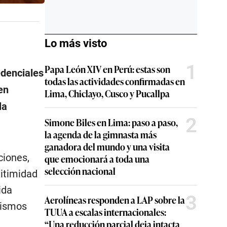
Lo más visto
1
Papa León XIV en Perú: estas son
edenciales
todas las actividades confirmadas en
en
Lima, Chiclayo, Cusco y Pucallpa
la
2
Simone Biles en Lima: paso a paso,
la agenda de la gimnasta más
ganadora del mundo y una visita
ciones,
que emocionará a toda una
selección nacional
gitimidad
ida
3
Aerolíneas responden a LAP sobre la
nismos
TUUA a escalas internacionales:
“Una reducción parcial deja intacta