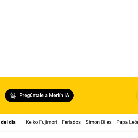
Pregúntale a Merlín IA
del día
Keiko Fujimori
Feriados
Simon Biles
Papa Leó