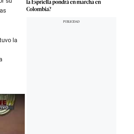
or su
la Espriella pondrá en marcha en
Colombia?
las
tuvo la
a