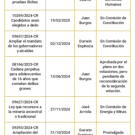
pruebas ilícitas
Humanos
10269/2024-CR
Juan
En Comisión de
Candidatos sean
19/02/2025
Burgos
Constitución
elegidos a dedo
09657/2024-CR
Ampliar el mandato
Darwin
En Comisión de
02/12/2024
de los gobernadores
Espinoza
Constitución
y alcaldes
Aprobada por el
08166/2023-CR
pleno en dos
Cadena perpetua
votaciones, pero
para adolescentes
Juan
13/06/2024
pendiente de
de 16 años que
Burgos
reconsideración
cometan delitos
de la segunda
graves
votación.
09627/2024-CR
Ley que reconoce a
José
En Comisión de
27/11/2024
la minería ancestral
Arriola
Energía y Minas
o tradicional
09393/2024-CR
Darwin
Ampliación del
31/10/2024
Promulgada
Espinoza