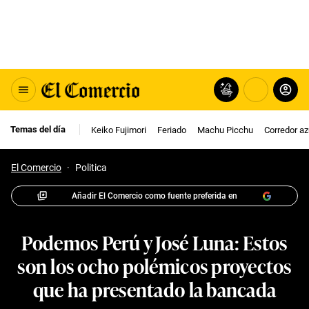
Temas del día
Keiko Fujimori
Feriado
Machu Picchu
Corredor az
El Comercio
·
Politica
Añadir El Comercio como fuente preferida en
Podemos Perú y José Luna: Estos
son los ocho polémicos proyectos
que ha presentado la bancada