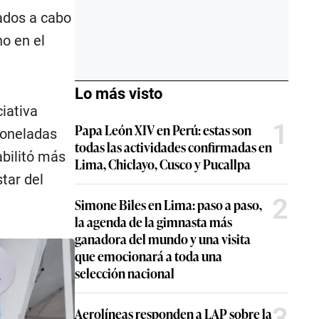
ados a cabo
o en el
Lo más visto
iativa
1
Papa León XIV en Perú: estas son
 toneladas
todas las actividades confirmadas en
abilitó más
Lima, Chiclayo, Cusco y Pucallpa
tar del
2
Simone Biles en Lima: paso a paso,
la agenda de la gimnasta más
ganadora del mundo y una visita
que emocionará a toda una
selección nacional
3
Aerolíneas responden a LAP sobre la