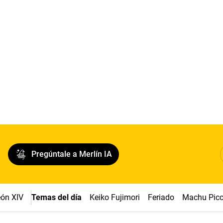
Pregúntale a Merlín IA
ón XIV
Temas del día
Keiko Fujimori
Feriado
Machu Pic