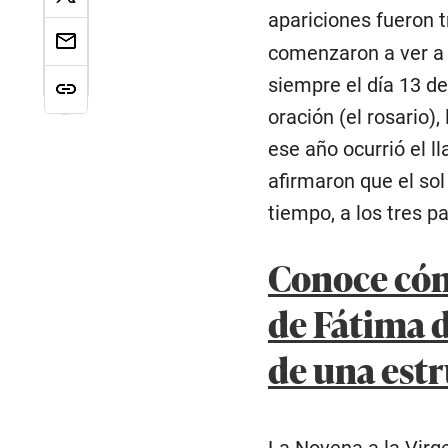
apariciones fueron 
comenzaron a ver a u
siempre el día 13 d
oración (el rosario)
ese año ocurrió el l
afirmaron que el sol
tiempo, a los tres p
Conoce cóm
de Fátima d
de una est
La Novena a la Virg