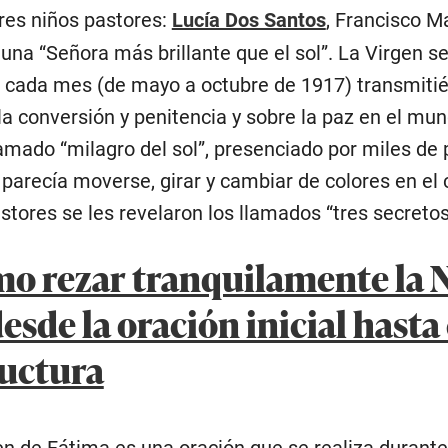
tres niños pastores:
Lucía Dos Santos
, Francisco M
na “Señora más brillante que el sol”. La Virgen se
e cada mes (de mayo a octubre de 1917) transmiti
, la conversión y penitencia y sobre la paz en el m
lamado “milagro del sol”, presenciado por miles d
 parecía moverse, girar y cambiar de colores en el
astores se les revelaron los llamados “tres secreto
o rezar tranquilamente la N
esde la oración inicial hasta
ructura
en de Fátima es una oración que se realiza durant