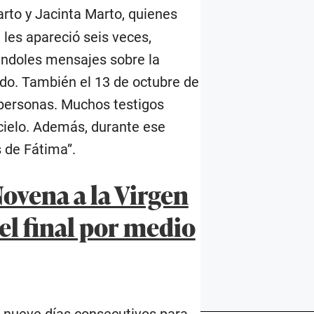
arto y Jacinta Marto, quienes
 les apareció seis veces,
éndoles mensajes sobre la
undo. También el 13 de octubre de
e personas. Muchos testigos
 cielo. Además, durante ese
s de Fátima”.
ovena a la Virgen
 el final por medio
e nueve días consecutivos para