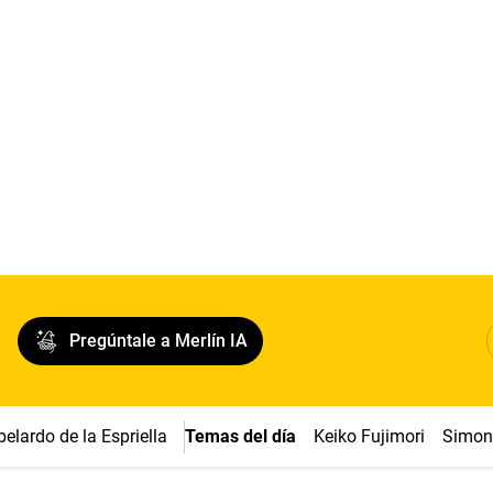
Pregúntale a Merlín IA
belardo de la Espriella
Temas del día
Keiko Fujimori
Simon 