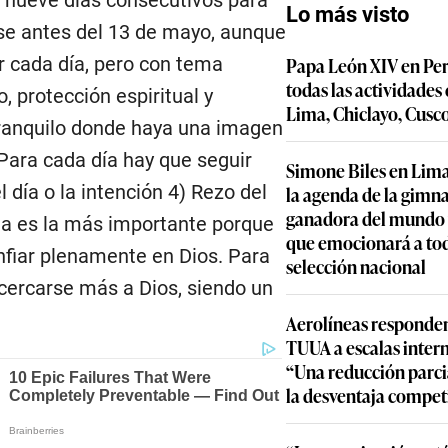
Lo más visto
rse antes del 13 de mayo, aunque
 cada día, pero con tema
Papa León XIV en Per
todas las actividades
o, protección espiritual y
Lima, Chiclayo, Cusc
tranquilo donde haya una imagen
 Para cada día hay que seguir
Simone Biles en Lima
l día o la intención 4) Rezo del
la agenda de la gimn
ganadora del mundo y
ena es la más importante porque
que emocionará a to
confiar plenamente en Dios. Para
selección nacional
cercarse más a Dios, siendo un
Aerolíneas responden
TUUA a escalas inter
“Una reducción parcia
la desventaja compet