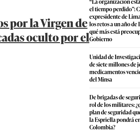
“La organización est
el tiempo perdido”: 
expresidente de Lima
os por la Virgen de
los retos a un año de
qué más está preocu
cadas oculto por el
Gobierno
Unidad de Investigac
de siete millones de j
medicamentos vencid
del Minsa
De brigadas de segur
rol de los militares: 
plan de seguridad qu
la Espriella pondrá 
Colombia?