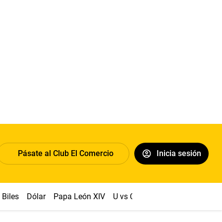
Pásate al Club El Comercio
Inicia sesión
Biles
Dólar
Papa León XIV
U vs Cristal
Congreso
Mach