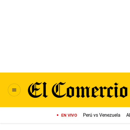
Perú vs Venezuela
A
EN VIVO