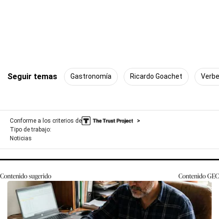
Seguir temas
Gastronomía
Ricardo Goachet
Verb
Conforme a los criterios de
Tipo de trabajo:
Noticias
Contenido sugerido
Contenido
GEC