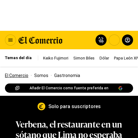
Temas del día
Keiko Fujimori
Simon Biles
Dólar
Papa León XI
El Comercio
·
Somos
·
Gastronomia
Añadir El Comercio como fuente preferida en
Solo para suscriptores
Verbena, el restaurante en un
sótano que Lima no esperaba