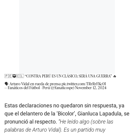
🇵🇪🥷🇨🇱 “CONTRA PERÚ ES UN CLÁSICO, SERÁ UNA GUERRA” 🔥
🗣️ Arturo Vidal en rueda de prensa
pic.twitter.com/TRrRrFKc0I
— Fanáticos del Fútbol - Perú (@fanaticospe)
November 12, 2024
Estas declaraciones no quedaron sin respuesta, ya
que el delantero de la ‘Bicolor’, Gianluca Lapadula, se
pronunció al respecto.
“He leído algo (sobre las
palabras de Arturo Vidal). Es un partido muy