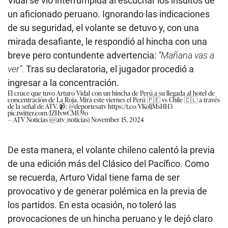
Vidal se vio interrumpida al escuchar los insultos de
un aficionado peruano. Ignorando las indicaciones
de su seguridad, el volante se detuvo y, con una
mirada desafiante, le respondió al hincha con una
breve pero contundente advertencia:
“Mañana vas a
ver”.
Tras su declaratoria, el jugador procedió a
ingresar a la concentración.
El cruce que tuvo Arturo Vidal con un hincha de Perú a su llegada al hotel de
concentración de La Roja. Mira este viernes el Perú 🇵🇪 vs Chile 🇨🇱 a través
de la señal de ATV. 📹:
@deportesatv
https://t.co/VKoljMsHH3
pic.twitter.com/JZHvwCMU9o
— ATV Noticias (@atv_noticias)
November 15, 2024
De esta manera, el volante chileno calentó la previa
de una edición más del Clásico del Pacífico. Como
se recuerda, Arturo Vidal tiene fama de ser
provocativo y de generar polémica en la previa de
los partidos. En esta ocasión, no toleró las
provocaciones de un hincha peruano y le dejó claro