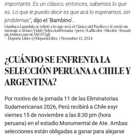
importante. Es un clásico, entonces, sabemos lo que
es. Lo que le puedo decir es que acá lo esperamos, sin
problemas”
, dijo el ‘Bambino’.
Gianluca Lapadula se refirió a lo que será el Clásico del Pacífico y le envió un
mensaje a Arturo Vidal:
#SeleccionPeruana
#peru
#LaBicolor
#bicolor
#fossati
pic.twitter.com/uCY6UrT2gE
— Deporte Libre (@DeporteLibre_)
November 13, 2024
¿CUÁNDO SE ENFRENTA LA
SELECCIÓN PERUANA A CHILE Y
ARGENTINA?
Por motivo de la jornada 11 de las Eliminatorias
Sudamericanas 2026, Perú recibirá a Chile esyr
viernes 15 de noviembre a las 8:30 pm (hora
peruana) en el estadio Monumental de Ate. Ambas
selecciones están obligadas a ganar para alejarse