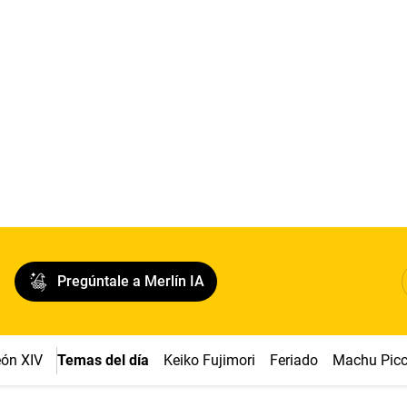
Pregúntale a Merlín IA
ón XIV
Temas del día
Keiko Fujimori
Feriado
Machu Pic