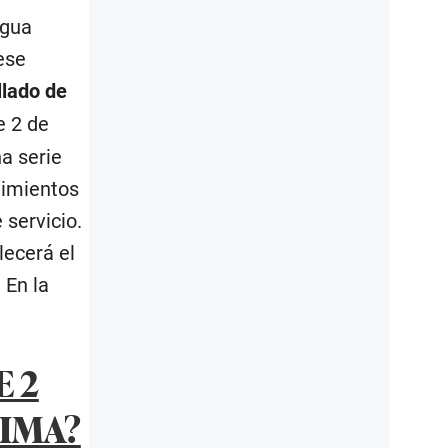
agua
ese
llado de
e 2 de
na serie
nimientos
 servicio.
lecerá el
 En la
E 2
LIMA?