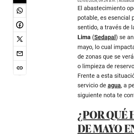
02/05/2026, 09:24 a.m. | Actualiz
El abastecimiento op
potable, es esencial 
sentido, a través de
Lima
(
Sedapal
) se a
mayo, lo cual impacta
de zonas que se verá
o limpieza de reservo
Frente a esta situaci
servicio de
agua
, a 
siguiente nota te co
¿POR QUÉ 
DE MAYO E