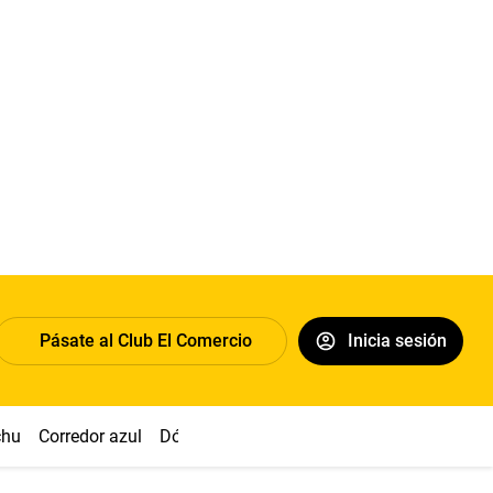
Pásate al Club El Comercio
Inicia sesión
chu
Corredor azul
Dólar
Congreso
Nasca
Acuña
Toled