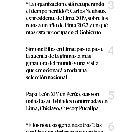
3
“La organización está recuperando
el tiempo perdido”: Carlos Neuhaus,
expresidente de Lima 2019, sobre los
retos a un año de Lima 2027 y en qué
más está preocupado el Gobierno
4
Simone Biles en Lima: paso a paso,
la agenda de la gimnasta más
ganadora del mundo y una visita
que emocionará a toda una
selección nacional
5
Papa León XIV en Perú: estas son
todas las actividades confirmadas en
Lima, Chiclayo, Cusco y Pucallpa
6
“Ellos nos escogen a nosotros”: las
familias que abrieron sus puertas a