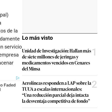
pal)
a
os de la
Lo más visto
madamente
n servicio
1
Unidad de Investigación: Hallan más
a empresa
de siete millones de jeringas y
medicamentos vencidos en Cenares
acenar
del Minsa
2
Aerolíneas responden a LAP sobre la
TUUA a escalas internacionales:
“Una reducción parcial deja intacta
la desventaja competitiva de fondo”