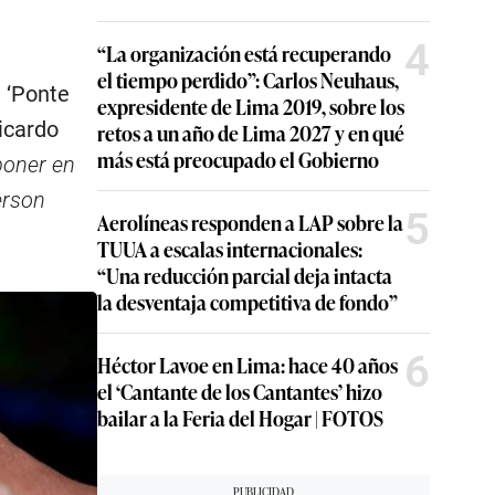
4
“La organización está recuperando
el tiempo perdido”: Carlos Neuhaus,
 ‘Ponte
expresidente de Lima 2019, sobre los
icardo
retos a un año de Lima 2027 y en qué
más está preocupado el Gobierno
oner en
erson
5
Aerolíneas responden a LAP sobre la
TUUA a escalas internacionales:
“Una reducción parcial deja intacta
la desventaja competitiva de fondo”
6
Héctor Lavoe en Lima: hace 40 años
el ‘Cantante de los Cantantes’ hizo
bailar a la Feria del Hogar | FOTOS