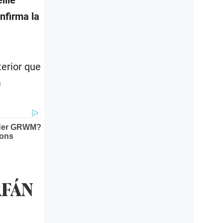
nfirma la
terior que
á
RFÁN