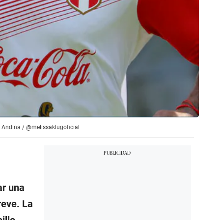
: Andina / @melissaklugoficial
ar una
reve. La
ille