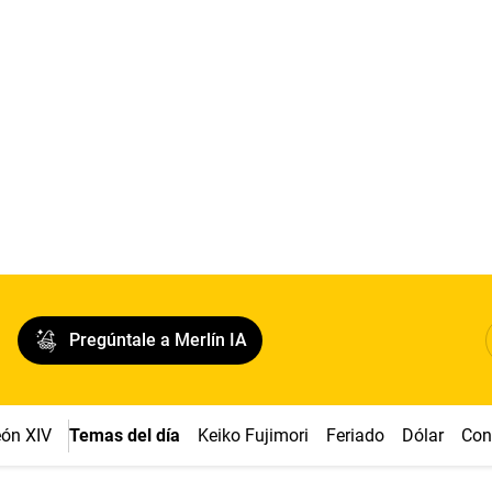
Pregúntale a Merlín IA
ón XIV
Temas del día
Keiko Fujimori
Feriado
Dólar
Con