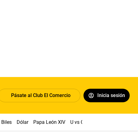
Pásate al Club El Comercio
Inicia sesión
Biles
Dólar
Papa León XIV
U vs Cristal
Congreso
Mach