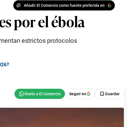
Añadir El Comercio como fuente preferida en
s por el ébola
ementan estrictos protocolos
026?
Seguir en
Guardar