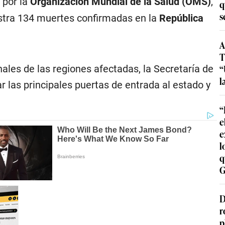
 por la
Organización Mundial de la Salud (OMS)
,
q
s
istra 134 muertes confirmadas en la
República
A
T
“
nales de las regiones afectadas, la Secretaría de
l
r las principales puertas de entrada al estado y
“
e
e
l
q
G
D
r
p