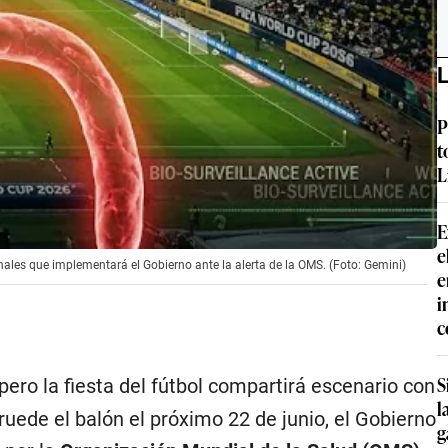
L
P
t
L
E
e
nales que implementará el Gobierno ante la alerta de la OMS. (Foto: Gemini)
e
i
c
S
 pero la fiesta del fútbol compartirá escenario con
l
ruede el balón el próximo 22 de junio, el Gobierno
g