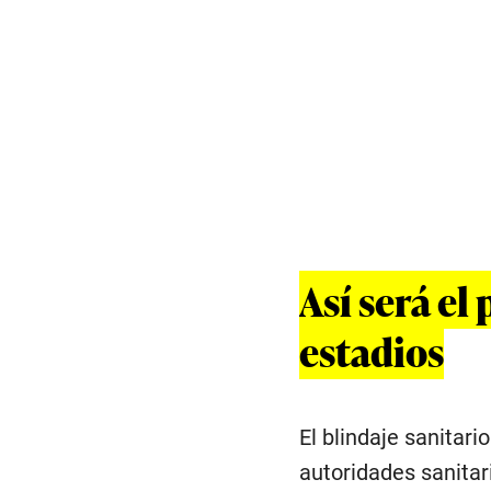
Así será el
estadios
El blindaje sanitari
autoridades sanita