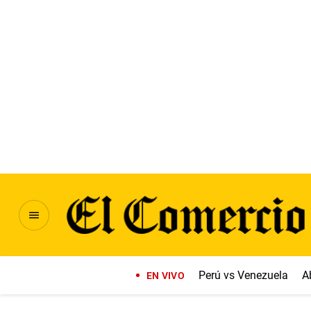
Perú vs Venezuela
A
EN VIVO