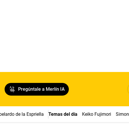
Pregúntale a Merlín IA
belardo de la Espriella
Temas del día
Keiko Fujimori
Simon 