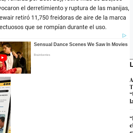
caron el derretimiento y ruptura de las manijas,
wair retiró 11,750 freidoras de aire de la marca
ctuosos que se rompían durante el uso.
L
A
T
“
l
“
e
e