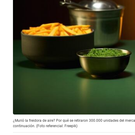
¿Murió la freidora de aire? Por qué se retiraron 300.000 unidades del merca
continuación. (Foto referencial: Freepik)