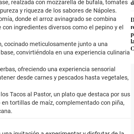
d
base, realzada con mozzarella de búfala, tomates
a pureza y riqueza de los sabores de Nápoles.
nomía, donde el arroz avinagrado se combina
D
r
 con ingredientes diversos como el pepino y el
p
l
n, cocinado meticulosamente junto a una
C
 base, convirtiéndola en una experiencia culinaria
erbas, ofreciendo una experiencia sensorial
ontener desde carnes y pescados hasta vegetales,
 los Tacos al Pastor, un plato que destaca por sus
 en tortillas de maíz, complementado con piña,
cana.
una invitación a experimentar y disfrutar de la