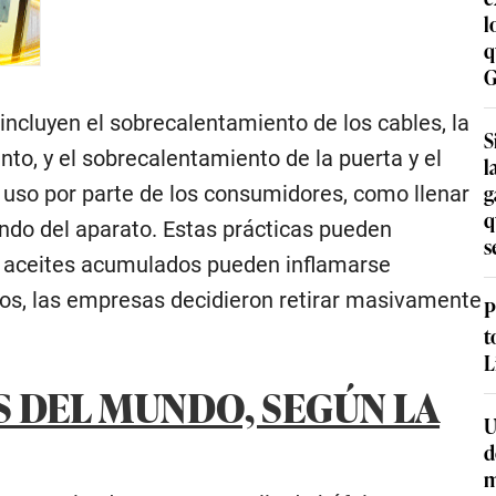
l
q
G
ncluyen el sobrecalentamiento de los cables, la
S
to, y el sobrecalentamiento de la puerta y el
l
g
 uso por parte de los consumidores, como llenar
q
ndo del aparato. Estas prácticas pueden
s
y aceites acumulados pueden inflamarse
gos, las empresas decidieron retirar masivamente
P
t
L
S DEL MUNDO, SEGÚN LA
U
d
m