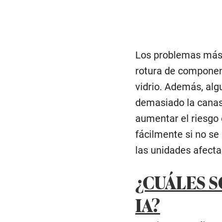
Los problemas más c
rotura de component
vidrio. Además, alg
demasiado la canast
aumentar el riesgo
fácilmente si no se
las unidades afecta
¿CUÁLES S
IA?