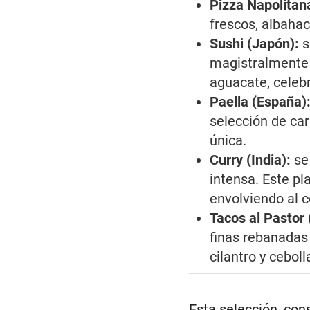
Pizza Napolitana
frescos, albahac
Sushi (Japón):
s
magistralmente 
aguacate, celebr
Paella (España)
selección de car
única.
Curry (India):
se
intensa. Este pl
envolviendo al 
Tacos al Pastor
finas rebanadas
cilantro y cebol
Esta selección, con