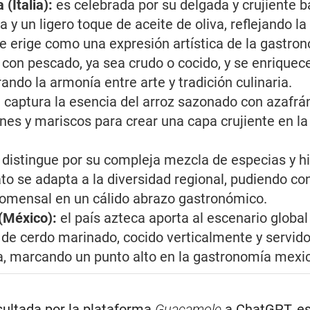
 (Italia):
es celebrada por su delgada y crujiente 
a y un ligero toque de aceite de oliva, reflejando l
e erige como una expresión artística de la gastro
con pescado, ya sea crudo o cocido, y se enriquece
ando la armonía entre arte y tradición culinaria.
:
captura la esencia del arroz sazonado con azafrá
nes y mariscos para crear una capa crujiente en la
 distingue por su compleja mezcla de especias y hi
ato se adapta a la diversidad regional, pudiendo c
comensal en un cálido abrazo gastronómico.
 (México):
el país azteca aporta al escenario global
 de cerdo marinado, cocido verticalmente y servido
la, marcando un punto alto en la gastronomía mexi
sultada por la plataforma
Guacamole
a ChatGPT, es 