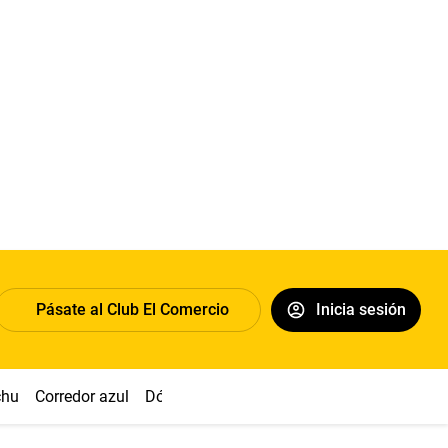
Pásate al Club El Comercio
Inicia sesión
chu
Corredor azul
Dólar
Congreso
Nasca
Acuña
Toled