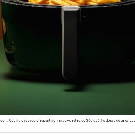
do | ¿Qué ha causado el repentino y masivo retiro de 300.000 freidoras de aire? Las