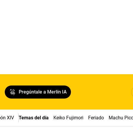
Pregúntale a Merlín IA
ón XIV
Temas del día
Keiko Fujimori
Feriado
Machu Pic