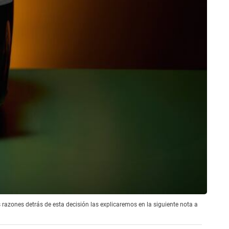
 razones detrás de esta decisión las explicaremos en la siguiente nota a