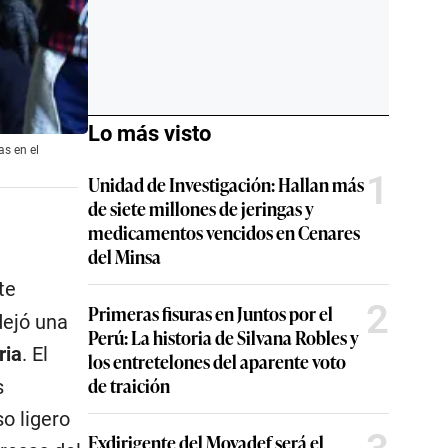
Lo más visto
as en el
1
Unidad de Investigación: Hallan más
de siete millones de jeringas y
medicamentos vencidos en Cenares
del Minsa
te
2
Primeras fisuras en Juntos por el
dejó una
Perú: La historia de Silvana Robles y
ria
. El
los entretelones del aparente voto
de traición
s
o ligero
Exdirigente del Movadef será el