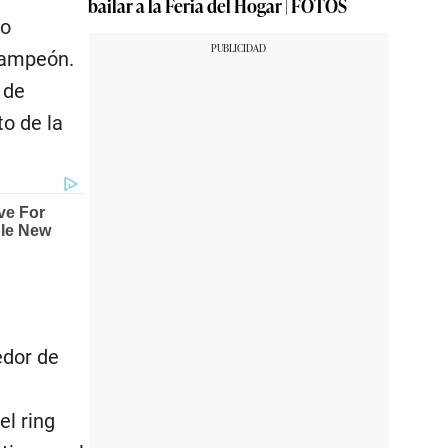
bailar a la Feria del Hogar | FOTOS
eo
 campeón.
 de
o de la
edor de
el ring