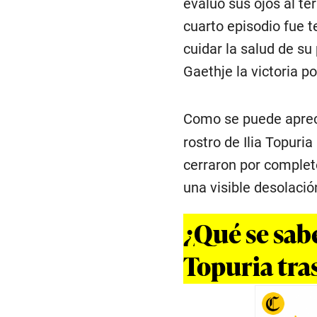
evaluó sus ojos al ter
cuarto episodio fue te
cuidar la salud de su
Gaethje la victoria p
Como se puede aprec
rostro de Ilia Topuri
cerraron por completo
una visible desolación
¿Qué se sabe
Topuria tras