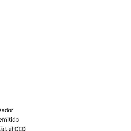
leador
emitido
tal, el CEO