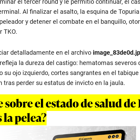
minar el tercer round y le permitió continuar, el cas
rminal. Al finalizar el asalto, la esquina de Topuria
 peleador y detener el combate en el banquillo, oto
or TKO.
iar detalladamente en el archivo
image_83de0d.j
a refleja la dureza del castigo: hematomas severos
 su ojo izquierdo, cortes sangrantes en el tabique
 tras perder su estatus de invicto en la jaula.
 sobre el estado de salud de 
 la pelea?