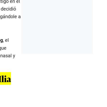
tigo en el
 decidió
rgándole a
pg
, el
 que
 nasal y
Ilia