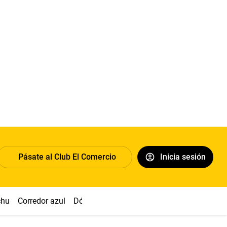
Pásate al Club El Comercio
Inicia sesión
chu
Corredor azul
Dólar
Congreso
Nasca
Acuña
Toled