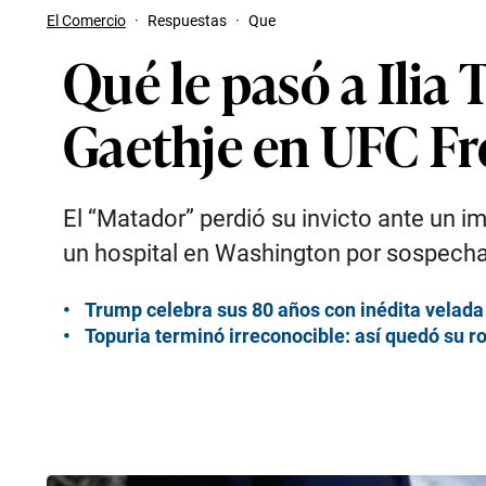
El Comercio
·
Respuestas
·
Que
Qué le pasó a Ilia
Gaethje en UFC F
El “Matador” perdió su invicto ante un 
un hospital en Washington por sospechas 
Trump celebra sus 80 años con inédita velada 
Topuria terminó irreconocible: así quedó su ro