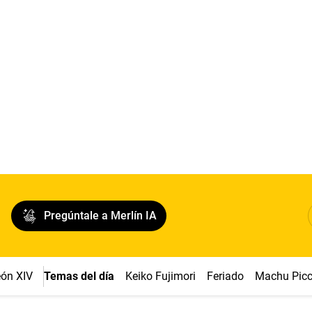
Pregúntale a Merlín IA
ón XIV
Temas del día
Keiko Fujimori
Feriado
Machu Pic