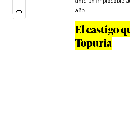
ante un implacable
J
año.
El castigo q
Topuria