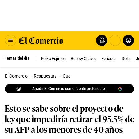
Temas del día
Keiko Fujimori
Betssy Chávez
Feriados
Dólar
J
El Comercio
·
Respuestas
·
Que
Añadir El Comercio como fuente preferida en
Esto se sabe sobre el proyecto de
ley que impediría retirar el 95.5% de
su AFP a los menores de 40 años