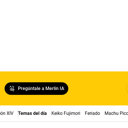
Pregúntale a Merlín IA
ón XIV
Temas del día
Keiko Fujimori
Feriado
Machu Pic