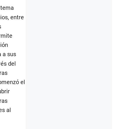
stema
ios, entre
s
rmite
ción
 a sus
és del
ras
comenzó el
brir
ras
es al