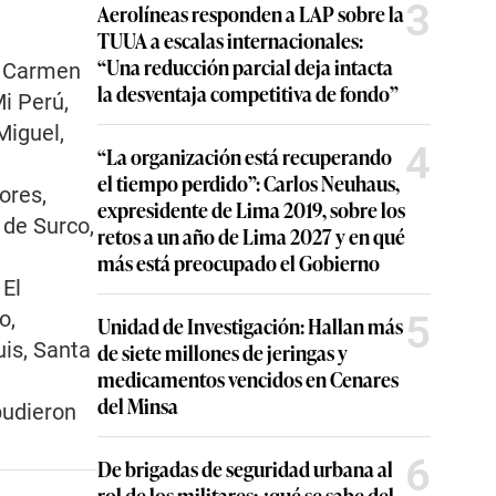
3
Aerolíneas responden a LAP sobre la
TUUA a escalas internacionales:
“Una reducción parcial deja intacta
o, Carmen
la desventaja competitiva de fondo”
i Perú,
Miguel,
4
“La organización está recuperando
el tiempo perdido”: Carlos Neuhaus,
lores,
expresidente de Lima 2019, sobre los
 de Surco,
retos a un año de Lima 2027 y en qué
más está preocupado el Gobierno
 El
o,
5
Unidad de Investigación: Hallan más
is, Santa
de siete millones de jeringas y
medicamentos vencidos en Cenares
del Minsa
pudieron
6
De brigadas de seguridad urbana al
rol de los militares: ¿qué se sabe del