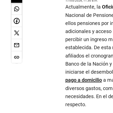
17/05/2026, 11:30 a.m.
Actualmente, la
Ofic
Nacional de Pensiones
ellos pensiones por i
adicionales y acceso 
percibir un ingreso m
establecida. De esta
afiliados el cronogr
Banco de la Nación y 
iniciarse el desembo
pago a domicilio
a má
diversos gastos, como
necesidades. En el de
respecto.