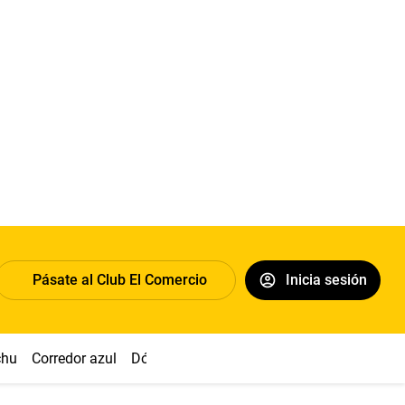
Pásate al Club El Comercio
Inicia sesión
chu
Corredor azul
Dólar
Congreso
Nasca
Acuña
Toled