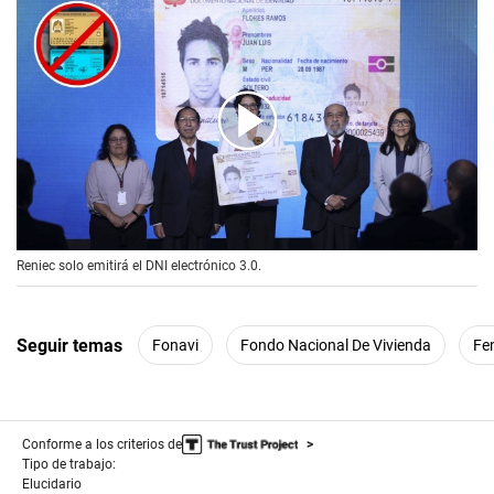
00:00
/
01:29
Reniec solo emitirá el DNI electrónico 3.0.
Seguir temas
Fonavi
Fondo Nacional De Vivienda
Fe
Conforme a los criterios de
Tipo de trabajo:
Elucidario