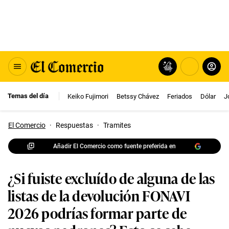
Temas del día
Keiko Fujimori
Betssy Chávez
Feriados
Dólar
J
El Comercio
·
Respuestas
·
Tramites
Añadir El Comercio como fuente preferida en
¿Si fuiste excluído de alguna de las
listas de la devolución FONAVI
2026 podrías formar parte de