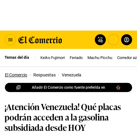
Temas del día
Keiko Fujimori
Feriado
Machu Picchu
Corredor az
El Comercio
·
Respuestas
·
Venezuela
Añadir El Comercio como fuente preferida en
¡Atención Venezuela! Qué placas
podrán acceden a la gasolina
subsidiada desde HOY